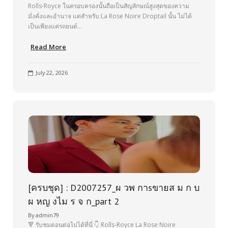
Rolls-Royce ในครอบครองนั้นถือเป็นสัญลักษณ์สูงสุดของความ
มั่งคั่งและอำนาจ แต่สำหรับ La Rose Noire Droptail นั้น ไม่ได้
เป็นเพียงแค่รถยนต์…
Read More
July 22, 2026
[ครบชุด] : D2007257_ผ วพ กาsขายส ม ก บ
ผ หญ งไม ร จ ก_part 2
By
admin79
🔻 รับชมตอนต่อไปได้ที่นี่ 👇 Rolls-Royce La Rose Noire