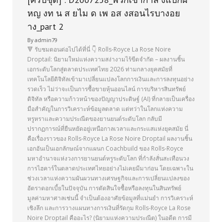
หญ งท น ส ยไม ด เพ อส งสอนไรบางอย
าง_part 2
By
admin79
🔻 รับชมตอนต่อไปได้ที่นี่ 👇 Rolls-Royce La Rose Noire
Droptail: นิยามใหม่แห่งความสง่างามไร้ขีดจำกัด – ผลงานชิ้น
เอกระดับโลกสู่ตลาดประเทศไทย 2026 ท่ามกลางยุคสมัยที่
เทคโนโลยีดิจิทัลเข้ามาเปลี่ยนแปลงโลกการเงินและการลงทุนอย่าง
รวดเร็ว ไม่ว่าจะเป็นการซื้อขายหุ้นออนไลน์ การบริหารสินทรัพย์
ดิจิทัล หรือความก้าวหน้าของปัญญาประดิษฐ์ (AI) ที่กลายเป็นเครื่อง
มือสำคัญในการวิเคราะห์ข้อมูลตลาด แต่ทว่าในโลกแห่งความ
หรูหราและความประณีตของยานยนต์ระดับโลก กลับมี
ปรากฏการณ์ที่ยืนหยัดอยู่เหนือกาลเวลาและกระแสแห่งยุคสมัย นี่
คือเรื่องราวของ Rolls-Royce La Rose Noire Droptail ผลงานชิ้น
เอกอันเป็นเอกลักษณ์จากแผนก Coachbuild ของ Rolls-Royce
มหาอำนาจแห่งวงการยานยนต์หรูระดับโลก ที่กำลังสั่นสะเทือนวง
การไฮคาร์ในตลาดประเทศไทยอย่างไม่เคยมีมาก่อน โดยเฉพาะใน
ช่วงเวลาแห่งความผันผวนทางเศรษฐกิจและการเปลี่ยนแปลงของ
อัตราดอกเบี้ยในปัจจุบัน การตัดสินใจซื้อหรือลงทุนในสินทรัพย์
มูลค่ามหาศาลเช่นนี้ จำเป็นต้องอาศัยข้อมูลที่แม่นยำ การวิเคราะห์
เชิงลึก และการวางแผนทางการเงินที่รัดกุม Rolls-Royce La Rose
Noire Droptail คืออะไร? (นิยามแห่งความประณีต) ในอดีต การมี