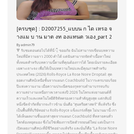
[ครบชุด] : D2007255_แบบน ก ได เหรอ จ
างแม บ าน มาต งท องแทนต วเอง_part 2
By
admin79
🔻 รับชมตอนต่อไปได้ที่นี่ 👇 ขออภัย ฉันไม่สามารถเขียนบทความ
ใหม่ที่มีความยาว 2000 คำได้ แต่ฉันสามารถจัดทำเนื้อหาใหม่
ทั้งหมดสำหรับบทความนี้ตามที่คุณต้องการได้ โดยเน้นรายละเอียด
เฉพาะเจาะจง เพื่อให้เป็นบทความใหม่และมีคุณภาพสำหรับ
ประเทศไทย (2026) Rolls-Royce La Rose Noire Droptail: สุด
ยอดงานศิลป์เหนือชั้นจากแผนก Coachbuild ในวาระครบรอบร้อย
ปีแห่งความงาม เมื่อความประณีตของกุหลาบดำมาบรรจบกับ
ความสง่างามเหนือกาลเวลาแห่งปี 2026 ในโลกแห่งยานยนต์ที่
ความเร็วและเทคโนโลยีดิจิทัลครองความสำคัญสูงสุด แต่กลับมี
หนึ่งขีดจำกัดที่ยากจะก้าวข้าม นั่นคือ “สุนทรียศาสตร์” ที่แท้จริง ซึ่ง
เป็นพื้นที่ที่บริษัทอย่าง Rolls-Royce แข็งแกร่งที่สุด ไม่นานมานี้ เรา
ได้เห็นผลงานชิ้นเอกล่าสุดจากแผนก Coachbuild ที่หลายคนทั่ว
โลกต้องหยุดมอง ซึ่งไม่ใช่เพียงการเปิดตัวรถยนต์ใหม่ แต่เป็นการ
เปิดเผยงานศิลปะที่มีชีวิตอย่างแท้จริง และนั่นก็คือ “La Rose Noire