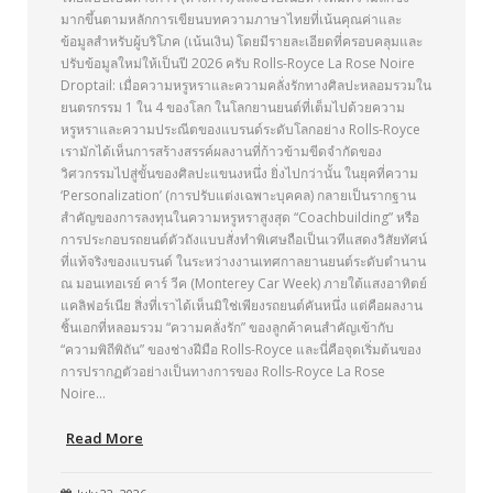
มากขึ้นตามหลักการเขียนบทความภาษาไทยที่เน้นคุณค่าและ
ข้อมูลสำหรับผู้บริโภค (เน้นเงิน) โดยมีรายละเอียดที่ครอบคลุมและ
ปรับข้อมูลใหม่ให้เป็นปี 2026 ครับ Rolls-Royce La Rose Noire
Droptail: เมื่อความหรูหราและความคลั่งรักทางศิลปะหลอมรวมใน
ยนตรกรรม 1 ใน 4 ของโลก ในโลกยานยนต์ที่เต็มไปด้วยความ
หรูหราและความประณีตของแบรนด์ระดับโลกอย่าง Rolls-Royce
เรามักได้เห็นการสร้างสรรค์ผลงานที่ก้าวข้ามขีดจำกัดของ
วิศวกรรมไปสู่ขั้นของศิลปะแขนงหนึ่ง ยิ่งไปกว่านั้น ในยุคที่ความ
‘Personalization’ (การปรับแต่งเฉพาะบุคคล) กลายเป็นรากฐาน
สำคัญของการลงทุนในความหรูหราสูงสุด “Coachbuilding” หรือ
การประกอบรถยนต์ตัวถังแบบสั่งทำพิเศษถือเป็นเวทีแสดงวิสัยทัศน์
ที่แท้จริงของแบรนด์ ในระหว่างงานเทศกาลยานยนต์ระดับตำนาน
ณ มอนเทอเรย์ คาร์ วีค (Monterey Car Week) ภายใต้แสงอาทิตย์
แคลิฟอร์เนีย สิ่งที่เราได้เห็นมิใช่เพียงรถยนต์คันหนึ่ง แต่คือผลงาน
ชิ้นเอกที่หลอมรวม “ความคลั่งรัก” ของลูกค้าคนสำคัญเข้ากับ
“ความพิถีพิถัน” ของช่างฝีมือ Rolls-Royce และนี่คือจุดเริ่มต้นของ
การปรากฏตัวอย่างเป็นทางการของ Rolls-Royce La Rose
Noire…
Read More